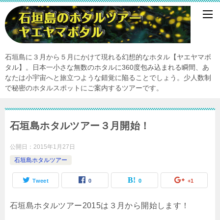
石垣島に３月から５月にかけて現れる幻想的なホタル【ヤエヤマボ
タル】。日本一小さな無数のホタルに360度包み込まれる瞬間、あ
なたは小宇宙へと旅立つような錯覚に陥ることでしょう。少人数制
で秘密のホタルスポットにご案内するツアーです。
石垣島ホタルツアー３月開始！
公開日：
2015年1月27日
石垣島ホタルツアー
Tweet
0
0
+1
石垣島ホタルツアー2015は３月から開始します！