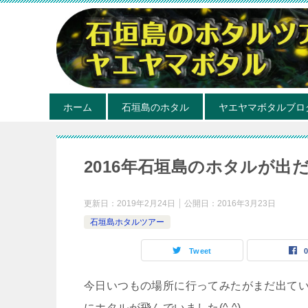
ホーム
石垣島のホタル
ヤエヤマボタルブロ
2016年石垣島のホタルが出
更新日：
2019年2月24日
公開日：
2016年3月23日
石垣島ホタルツアー
Tweet
今日いつもの場所に行ってみたがまだ出て
にホタルが飛んでいました(^ ^)。