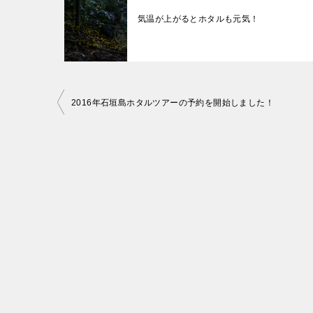
気温が上がるとホタルも元気！
投
2016年石垣島ホタルツアーの予約を開始しました！
稿
ナ
ビ
ゲ
ー
シ
ョ
ン