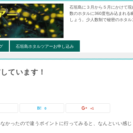
石垣島に３月から５月にかけて現
数のホタルに360度包み込まれ
しょう。少人数制で秘密のホタル
グ
石垣島ホタルツアーお申し込み
だしています！
0
0
+1
いなかったので違うポイントに行ってみると、なんといい感じ