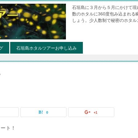
石垣島に３月から５月にかけて現
数のホタルに360度包み込まれ
しょう。少人数制で秘密のホタル
グ
石垣島ホタルツアーお申し込み
ー
0
0
+1
タート！