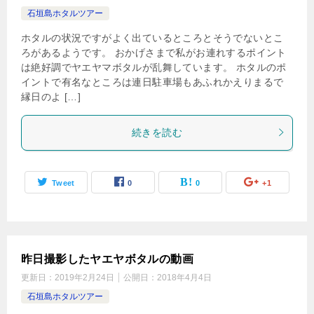
石垣島ホタルツアー
ホタルの状況ですがよく出ているところとそうでないとこ
ろがあるようです。 おかげさまで私がお連れするポイント
は絶好調でヤエヤマボタルが乱舞しています。 ホタルのポ
イントで有名なところは連日駐車場もあふれかえりまるで
縁日のよ […]
続きを読む
Tweet
0
0
+1
昨日撮影したヤエヤボタルの動画
更新日：
2019年2月24日
公開日：
2018年4月4日
石垣島ホタルツアー