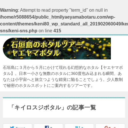
Warning
: Attempt to read property "term_id" on null in
/home/r5088654/public_html/yaeyamabotaru.com/wp-
content/themes/keni80_wp_standard_all_201902060049/ken
sns/keni-sns.php
on line
415
石垣島に３月から５月にかけて現れる幻想的なホタル【ヤエヤマボ
タル】。日本一小さな無数のホタルに360度包み込まれる瞬間、あ
なたは小宇宙へと旅立つような錯覚に陥ることでしょう。少人数制
で秘密のホタルスポットにご案内するツアーです。
「キイロスジボタル」の記事一覧