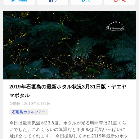
Tweet
0
0
+1
2019年石垣島の最新ホタル状況3月31日版・ヤエヤ
マボタル
公開日：
2019年3月31日
石垣島ホタルツアー
今日は最高気温が23.8度、ホタルが光る時間帯は21度くら
いでした。これくらいの気温だとホタルは元気いっぱいに
飛び交ってくれます。 今日撮影してきた2019年最新のホタ