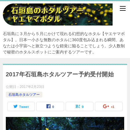
石垣島に３月から５月にかけて現れる幻想的なホタル【ヤエヤマボ
タル】。日本一小さな無数のホタルに360度包み込まれる瞬間、あ
なたは小宇宙へと旅立つような錯覚に陥ることでしょう。少人数制
で秘密のホタルスポットにご案内するツアーです。
2017年石垣島ホタルツアー予約受付開始
公開日：
2017年2月23日
石垣島ホタルツアー
Tweet
0
0
+1